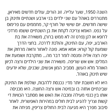
השנה 1950, שער עלייה. זוג הורים, עולים חדשים מאיראן,
מתגוררים באוהל עם שני ילדים בני ארבע ושנתיים ותינוק בן
שישה חודשים. יום שישי של חורף קר, מחממים עם פרימוס
על נפט. האמא צריכה לקחת את בן השנתיים ששמו מרדכי
לרופא או לגן (פרט זה לא ממש ברור), משאירה את בת
הארבע, יפה, עם התינוק, והולכת לדרכה. בחצי הדרך
שומעת קול קורא: אמא אמא. פונה לאחור ורואה מרחוק את
יפה רצה אליה ומנסה לומר דבר מה… מתקרבת ושומעת את
המלים: אש אש שריפה. משאירה את שני הילדים ורצה לכיוון
האוהל מלא העשן. מסביב המון אנשים, שכנים, שלא יודעים
שיש תינוק באוהל.
היא לא חושבת יותר מדי: נכנסת ללהבות, שולפת את התינוק
שבינתיים אחזה בו ובמיטה אש ורצה החוצה. היא מכניסה
אותו בין כנפי מעילה ומכבה את האש ואז מסתבר הכוויות די
קשות וצריך להגיע לבית חולים במהירות האפשרית. לאחר
סיבוב מפרך היא מגיעה לבית החולים צריפין, מניחה את