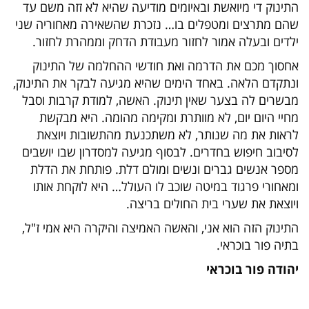
התינוק די מיואשת ובאיומים מודיעה שהיא לא זזה משם עד
שהם מתרצים ומטפלים בו… נזכרת שהשאירה מאחוריה שני
ילדים ובעלה אמור לחזור מעבודת הדחק וממהרת לחזור.
אחסוך מכם את הדרמה ואת חודשי ההחלמה של התינוק
ונתקדם הלאה. באחד הימים שהיא מגיעה לבקר את התינוק,
מבשרים לה בצער שאין תינוק. האשה, למודת קרבות וסבל
מחיי היום יום, לא מוותרת ומקימה מהומה. היא מבקשת
לראות את מה שנותר, לא משתכנעת מהתשובות ויוצאת
לסיבוב חיפוש בחדרים. לבסוף מגיעה למסדרון שבו יושבים
מספר אנשים גברים ונשים ומולם דלת. פותחת את הדלת
ומאחורי פרגוד במיטה שוכב לו העולל… היא לוקחת אותו
ויוצאת את שערי בית החולים בריצה.
התינוק הזה הוא אני, והאשה האמיצה והיקרה היא אמי ז"ל,
בתיה פור בוכראי.
יהודה פור בוכראי