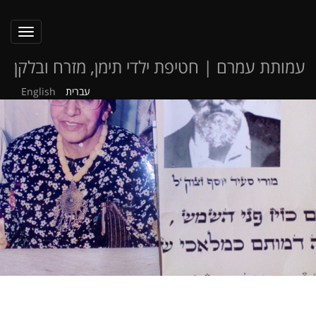
oggle
ation
עמותת עמרם | חטיפת ילדי תימן, מזרח ובלקן
עברית
English