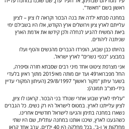
עיר מגוריהם שבתימן, אל העיר עדן, שם שוכנו במחנה עלייה
ראשון בשם "חאשד".
במחנה סבתא ילדה את בנה הבכור וקראה לו ציון – לציון
עלייתם לארץ ציון וירושלים ארץ הקודש, אלו היו בשבילם ימי
ביאת המשיח להגיע לנחלה ולכן קידשו את אדמת הארץ
שניתנה ליהודים.
בהיותו כבן שבוע, הופרדו הגברים מהנשים והטף ועלו
במבצע "כנפי נשרים" לארץ ישראל.
אני מצרפת ציטוט אחד מיני רבים שסבתא חזרה וסיפרה,
החל מפברואר49 ועד יום מותה מאי2015 מתוך ראיון בלעדי
בשער עיתון "מקור ראשון" 29/8/1997 (העיתון המקורי עדיין
בידי-מצ"ב תמונה):
"עליתי לארץ שבוע אחרי שנולד בני הבכור. קראנו לו ציון,
לציון עלייתנו לארץ. במטוס לישראל היו רק נשים. כל הגברים
נשארו במחנה בתימן והגיעו לישראל חודשיים אחרינו.
כשהגענו לארץ, שיכנו אותנו במחנה עתלית, שם היו שתי
מחלקות א' ו-ב'. בכל מחלקה היו 40 ילדים. ערב אחד קראו