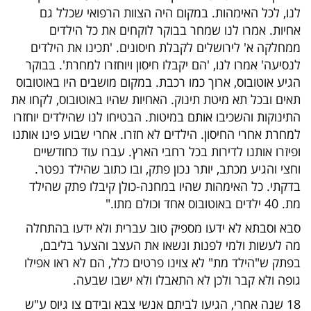
לנו, לכל האימהות. במקום היה הצוות הרפואי שכלל גם
אחיות. אמרו לנו שמחר בבוקר לוקחים את כל הילדים
ממחלקה א' לירושלים לקבלת חיסונים. 'תכינו את הילדים
לנסיעה' אמרו לנו, 'הם יקבלו חיסון ויוחזרו למחרת'. בבוקר
הגיע אוטובוס, ארוך כמו רכבת. במקום מושבים היו באוטובוס
תאים ובכל תא מיטת תינוק. האחיות שהיו באוטובוס, לקחו את
התינוקות והשכיבו אותם במיטות. הבטיחו לנו שהילדים יוחזרו
למחרת אחרי החיסון. הילדים לא חזרו. אחרי שבוע פינו אותנו
ופיזרו אותנו לדירות בכל רחבי הארץ. עברו עוד כחודשיים
וחצי והגיע מכתב, יותר נכון פתק, ובו כתוב שהילד נפטר.
בדקתי. כל האימהות שהיו במחנה-כולן קיבלו פתק שהילד
מת. 40 ילדים באוטובוס אחד וכולם מתו."
סבא וסבתא לא ידעו מספיק טוב עברית ולא ידעו בהתחלה
מה לעשות ולמי לפנות ונשאו את העצב והצער בליבם,
בפתק ש"הילד מת" לא צוינו פרטים כלל, הם לא ראו אפילו
גופה ולא קבר ולכן לא התאבלו ולא ישבו שבעה.
18 שנה אחרי, הגיעו לביתם אנשי צבא ובידם צו גיוס ע"ש