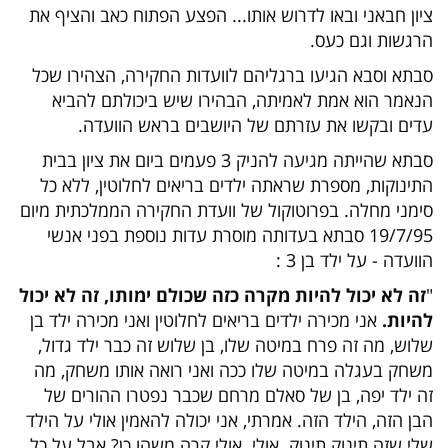
ציון חבאני ובאו לדרוש אותו... הפצע הפתוח כאב והציף את
הרגשות וגם כעס.
סבתא וסבא הגיעו ברגליהם לוועדות החקירה, הצהירו שכל
הנאמר הוא אמת לאמיתה, הבהירו שיש ביכולתם להביא
עדים ובקשו את עזרתם של היושבים בראש הוועדה.
סבתא שהייתה מגיעה להניק 3 פעמים ביום את ציון בבית
התינוקות, מספרת שראתה ילדים בריאים לחלוטין, ללא כל
סימני מחלה. בפרוטוקול של וועדת החקירה הממלכתית מיום
19/7/95 סבתא בעדותה מוסרת עדות נוספת בפני אנשי
הוועדה - על ילד בן 3 :
"
זה לא יכול להיות מקרה כזה שכולם ימותו, זה לא יכול
להיות.
אני מכירה ילדים בריאים לחלוטין ואני מכירה ילד בן
שלוש, מה זה פרח במיטה שלו, בן שלוש זה כבר ילד גדול,
משחק בעגלה במיטה שלו ככה ואני רואה אותו משחק, מה
זה ילד יפה, בן של סאלם מרחם שכבר נפטרו ההורים של
הבן הזה, הילד הזה. אמרתי, אני יכולה להאמין אולי על הילד
שלי שזה תינוק תינוק. אולי. אולי קרה משהו כן? אבל על כל