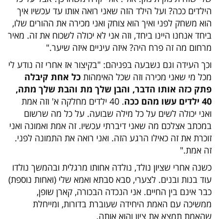
הילדים ככה? ועל הילד הזה שאני רואה אותו עד עכשיו איך
הוא משחק לפני ואיך הוא צוחק ואני מכירה את ההורים שלו,
ביחד אנחנו היינו ביחד, וזה אני לא יכולה לשכוח את זה. מאיר
מרחום מה זה פרח היה? איזה עיניים איזה שיער."
וכך העידה וגם נשבעה בפניהם: "בקיצור אז אחרי זה נודע לי
מכל מי שאני מכירה וזה שכל האימהות
כל אחת קיבלה
פתק כזה אותו הדבר, והבן שלך מת והבת שלך מתה,
40 ילדים עשו מהם ככה
. 40 ילדים מחלקה א' וזה אמת
ואני יכולה לשים על כל מילה שבועה. על כל מה שרשום
במכתב אצלכם מה שאני דיברתי עכשיו. זה אמת ואמונה ואני
זוכרת את זה כאילו הרגע הזה. ואני רואה את התמונה לפני.
זה אמת."
כשנה אחרי שציון נולד, נולדה אחותו מרגלית ובהמשך נולדו
עוד בנות ובנים. לצערי, סבא סבתא ואמא שלי (ואחות נוספת)
כבר אינם בין החיים. אני הנכדה הבכורה, קארן שופן,
ממשיכה עם האמת היחידה שעוברת בדורות, ומייחלת
שהאמת תמצא את ציון והוא אותה.